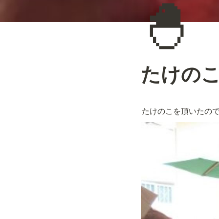
🐣
たけの
たけのこを頂いたの