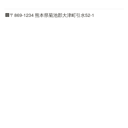
🏢〒869-1234 熊本県菊池郡大津町引水52-1
📞
096-321-7002
📠096-237-7076
📧
m-ouchi@ouchi.or.jp
🌍https://www.ouchi.or.jp
facebookで応援する
Instagramで応援する
twitterで応援する
Copyright © 特定非営利活動法人 NPOこどもサポート・
みんなのおうち  All rights reserved.