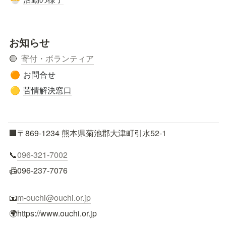
お知らせ
🔴  
寄付・ボランティア
お問合せ
🟠
苦情解決窓口
🟡
🏢〒869-1234 熊本県菊池郡大津町引水52-1
📞
096-321-7002
📠096-237-7076
📧
m-ouchi@ouchi.or.jp
🌍https://www.ouchi.or.jp