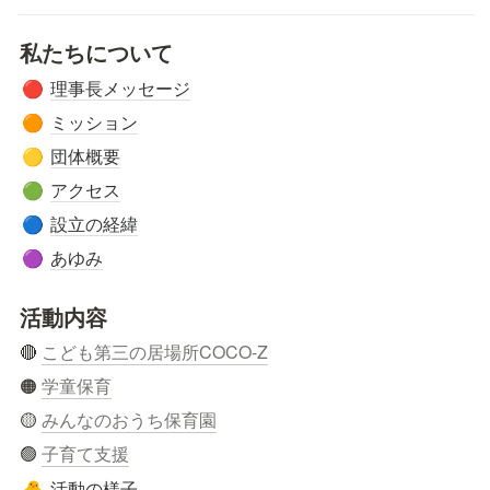
私たちについて
理事長メッセージ
🔴
ミッション
🟠
団体概要
🟡
アクセス
🟢
設立の経緯
🔵
あゆみ
🟣
活動内容
🔴 
こども第三の居場所COCO-Z
🟠 
学童保育
🟡 
みんなのおうち保育園
🟢 
子育て支援
活動の様子
🐣