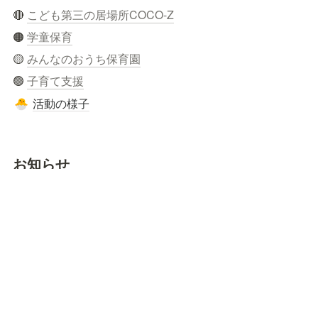
🔴 
こども第三の居場所COCO-Z
🟠 
学童保育
🟡 
みんなのおうち保育園
🟢 
子育て支援
活動の様子
🐣
お知らせ
🔴  
寄付・ボランティア
お問合せ
🟠
苦情解決窓口
🟡
🏢〒869-1234 熊本県菊池郡大津町引水52-1