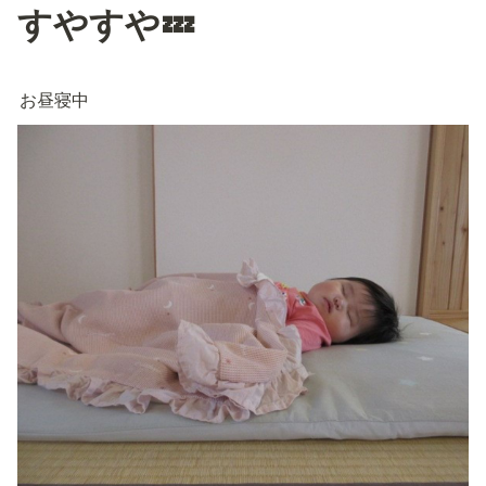
すやすや💤
お昼寝中