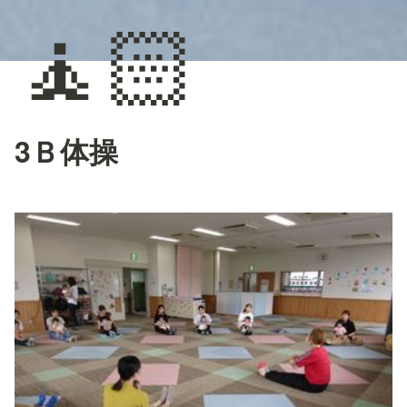
🧘🏻
3Ｂ体操