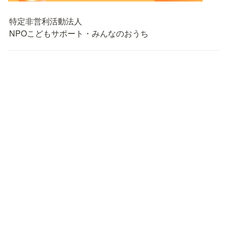
特定非営利活動法人

NPOこどもサポート・みんなのおうち
私たちについて
理事長メッセージ
🔴
ミッション
🟠
団体概要
🟡
アクセス
🟢
設立の経緯
🔵
あゆみ
🟣
活動内容
🔴 
こども第三の居場所COCO-Z
🟠 
学童保育