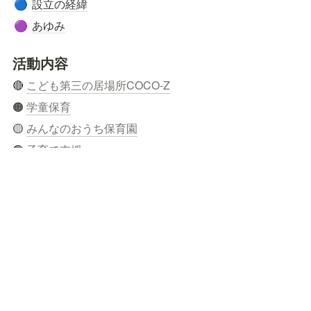
設立の経緯
🔵
あゆみ
🟣
活動内容
🔴 
こども第三の居場所COCO-Z
🟠 
学童保育
🟡 
みんなのおうち保育園
🟢 
子育て支援
活動の様子
🐣
お知らせ
🔴  
寄付・ボランティア
お問合せ
🟠
苦情解決窓口
🟡