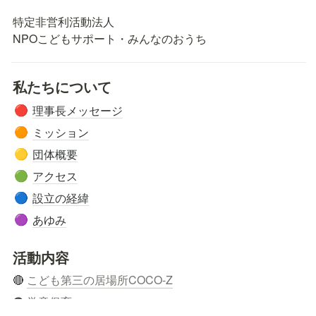
特定非営利活動法人

NPOこどもサポート・みんなのおうち
私たちについて
理事長メッセージ
🔴
ミッション
🟠
団体概要
🟡
アクセス
🟢
設立の経緯
🔵
あゆみ
🟣
活動内容
🔴 
こども第三の居場所COCO-Z
🟠 
学童保育