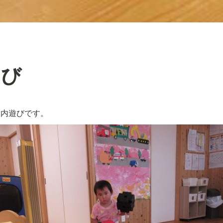
そび
室内遊びです。