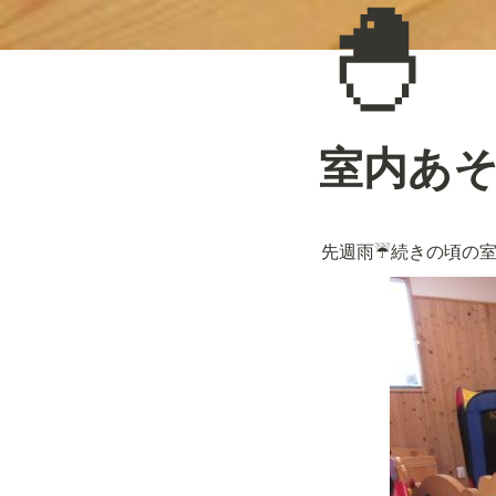
🐣
室内あ
先週雨☔続きの頃の