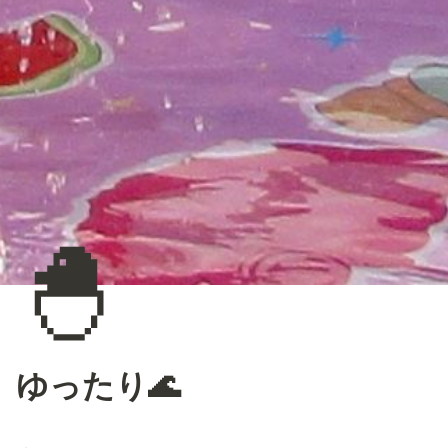
🐣
ゆったり🌊