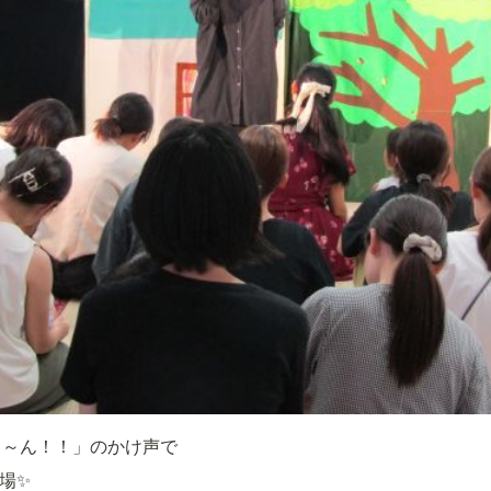
く～ん！！」のかけ声で
場✨