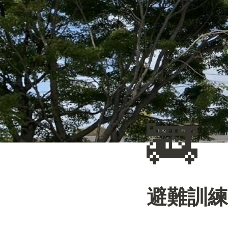
🚒
避難訓練