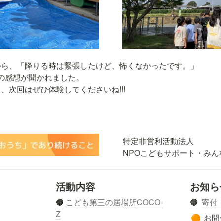
ら、「降りる時は緊張したけど、怖くなかったです。」

の感想が聞かれました。

、次回はぜひ体験してくださいね!!!
特定非営利活動法人

NPOこどもサポート・みん
活動内容
お知ら
🔴 
こども第三の居場所COCO-
🔴  
寄付
Z
お問
🟠