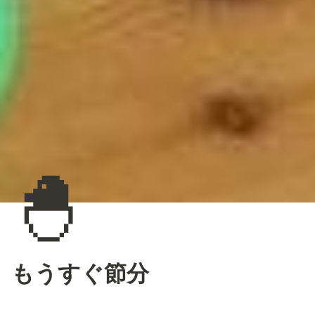
🐣
もうすぐ節分