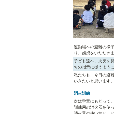
運動場への避難の様
り、感想をいただき
子ども達へ、火災を
ちの指示に従うよう
私たちも、今日の避
いきたいと思います。
消火訓練
次は学童にもどって、
訓練用の消火器を使っ
消火器の使い方と、