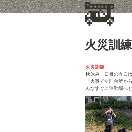
🚒
火災訓練
火災訓練
秋休み一日目の今日は
「火事です!!  台
んなすぐに運動場へ