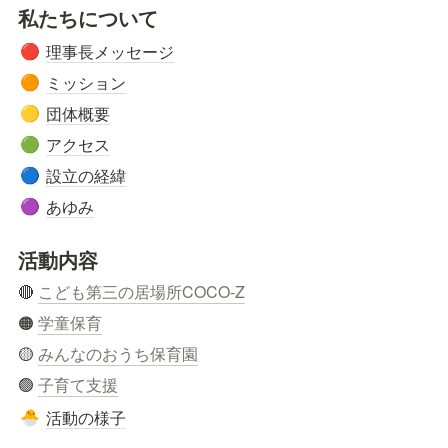
私たちについて
理事長メッセージ
🔴
ミッション
🟠
団体概要
🟡
アクセス
🟢
設立の経緯
🔵
あゆみ
🟣
活動内容
🔴 
こども第三の居場所COCO-Z
🟠 
学童保育
🟡 
みんなのおうち保育園
🟢 
子育て支援
活動の様子
🐣