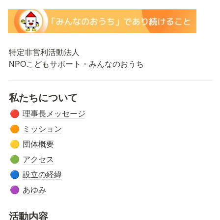
特定非営利活動法人

NPOこどもサポート・みんなのおうち
私たちについて
理事長メッセージ
🔴
ミッション
🟠
団体概要
🟡
アクセス
🟢
設立の経緯
🔵
あゆみ
🟣
活動内容