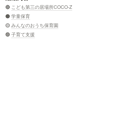
🔴 
こども第三の居場所COCO-Z
🟠 
学童保育
🟡 
みんなのおうち保育園
🟢 
子育て支援
活動の様子
🐣
お知らせ
🔴  
寄付・ボランティア
お問合せ
🟠
苦情解決窓口
🟡
🏢〒869-1234 熊本県菊池郡大津町引水52-1