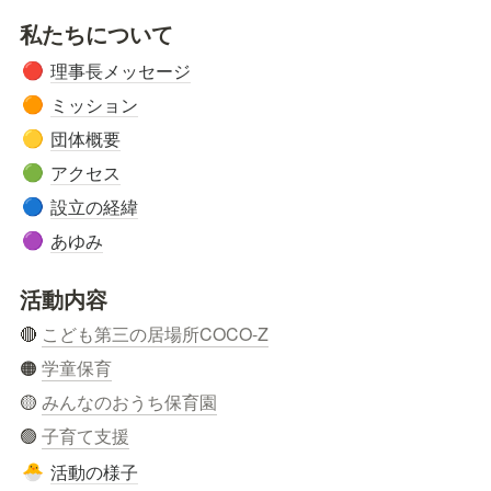
私たちについて
理事長メッセージ
🔴
ミッション
🟠
団体概要
🟡
アクセス
🟢
設立の経緯
🔵
あゆみ
🟣
活動内容
🔴 
こども第三の居場所COCO-Z
🟠 
学童保育
🟡 
みんなのおうち保育園
🟢 
子育て支援
活動の様子
🐣