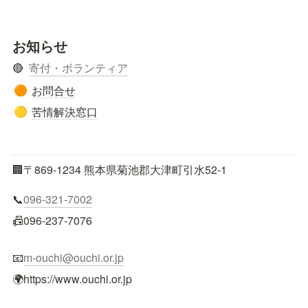
お知らせ
🔴  
寄付・ボランティア
お問合せ
🟠
苦情解決窓口
🟡
🏢〒869-1234 熊本県菊池郡大津町引水52-1
📞
096-321-7002
📠096-237-7076
📧
m-ouchi@ouchi.or.jp
🌍https://www.ouchi.or.jp