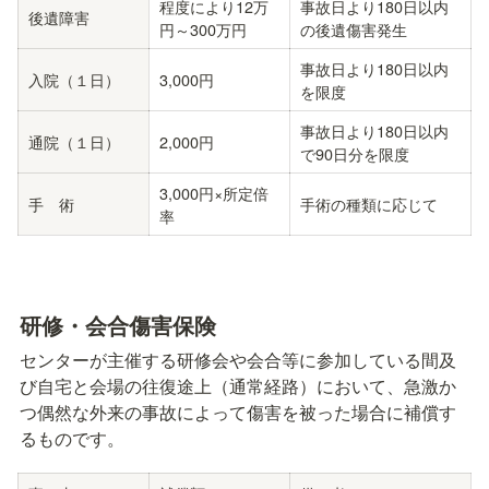
程度により12万
事故日より180日以内
後遺障害
円～300万円
の後遺傷害発生
事故日より180日以内
入院（１日）
3,000円
を限度
事故日より180日以内
通院（１日）
2,000円
で90日分を限度
3,000円×所定倍
手　術
手術の種類に応じて
率
研修・会合傷害保険
センターが主催する研修会や会合等に参加している間及
び自宅と会場の往復途上（通常経路）において、急激か
つ偶然な外来の事故によって傷害を被った場合に補償す
るものです。