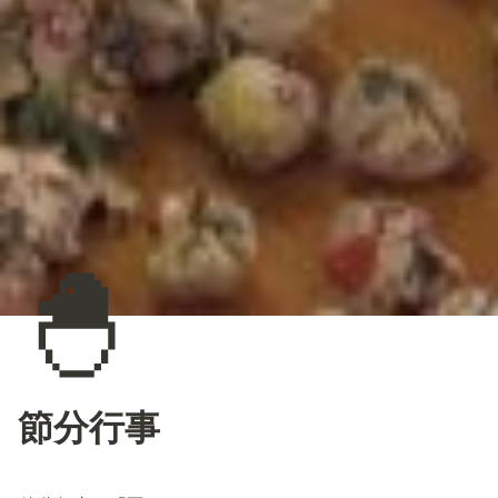
🐣
節分行事