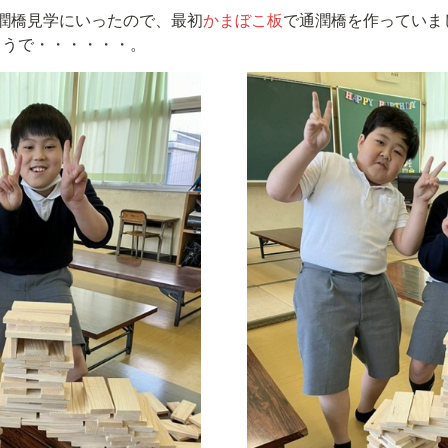
潤橋見学にいったので、最初
かまぼこ板
で通潤橋を作っていま
ようで・・・・・・。