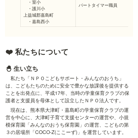
　・室小

パートタイマー職員
　・護川小

上益城郡嘉島町

　・嘉島西小
❤️ 私たちについて
🐣 生い立ち
　私たち「ＮＰＯこどもサポート・みんなのおうち」
は、こどもたちのために安全で豊かな放課後を提供する
ことを出発点に、平成17年、当時の学童保育クラブの保
護者と支援員を母体として設立したＮＰＯ法人です。
　現在は、熊本県大津町・嘉島町の学童保育クラブの運
営を中心に、大津町子育て支援センターの運営や、小規
模保育園「みんなのおうち保育園」の運営、こどもの第
３の居場所「COCO-Z(ここーず)」を運営しています。