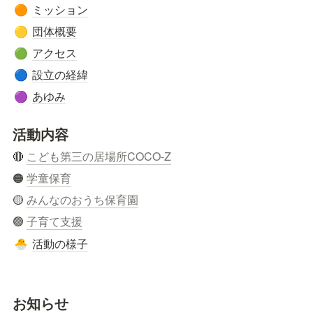
ミッション
🟠
団体概要
🟡
アクセス
🟢
設立の経緯
🔵
あゆみ
🟣
活動内容
🔴 
こども第三の居場所COCO-Z
🟠 
学童保育
🟡 
みんなのおうち保育園
🟢 
子育て支援
活動の様子
🐣
お知らせ