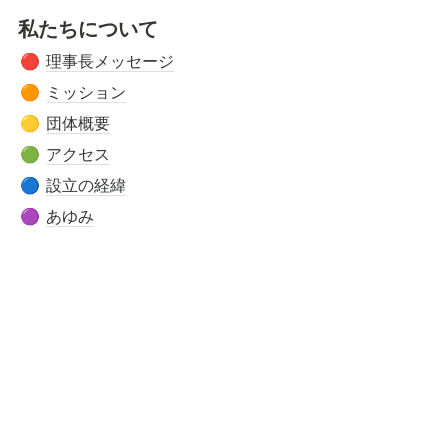
私たちについて
理事長メッセージ
🔴
ミッション
🟠
団体概要
🟡
アクセス
🟢
設立の経緯
🔵
あゆみ
🟣
活動内容
🔴 
こども第三の居場所COCO-Z
🟠 
学童保育
🟡 
みんなのおうち保育園
🟢 
子育て支援
活動の様子
🐣