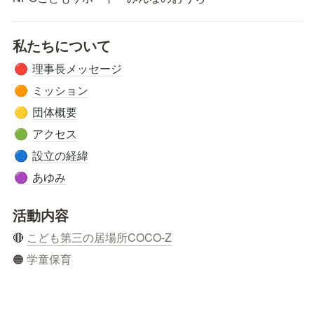
私たちについて
理事長メッセージ
🔴
ミッション
🟠
団体概要
🟡
アクセス
🟢
設立の経緯
🔵
あゆみ
🟣
活動内容
🔴 
こども第三の居場所COCO-Z
🟠 
学童保育
🟡 
みんなのおうち保育園
🟢 
子育て支援