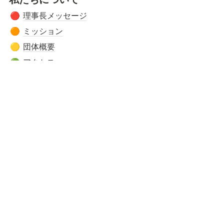
理事長メッセージ
🔴
ミッション
🟠
団体概要
🟡
アクセス
🟢
設立の経緯
🔵
あゆみ
🟣
活動内容
🔴 
こども第三の居場所COCO-Z
🟠 
学童保育
🟡 
みんなのおうち保育園
🟢 
子育て支援
活動の様子
🐣