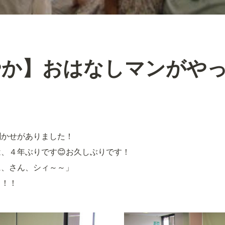
やか】おはなしマンがや
聞かせがありました！
、４年ぶりです😊お久しぶりです！
に、さん、シィ～～」
り！！