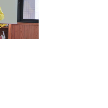
なのおうち
せ
・ボランティア
合せ
解決窓口