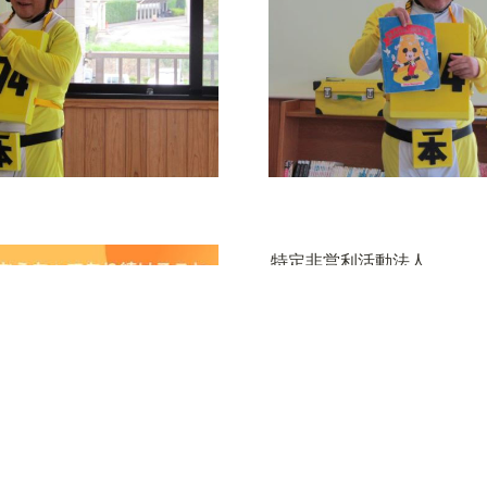
特定非営利活動法人

NPOこどもサポート・みん
活動内容
お知ら
🔴 
こども第三の居場所COCO-
🔴  
寄付
Z
お問
🟠
🟠 
学童保育
苦情
🟡