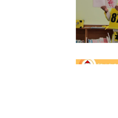
私たちについて
理事長メッセージ
🔴
ミッション
🟠
団体概要
🟡