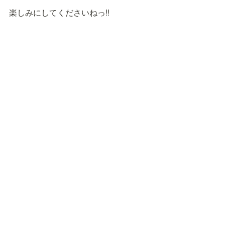
楽しみにしてくださいねっ!!
特定非営利活動法人

NPOこどもサポート・みんなのおうち
私たちについて
理事長メッセージ
🔴
ミッション
🟠
団体概要
🟡
アクセス
🟢