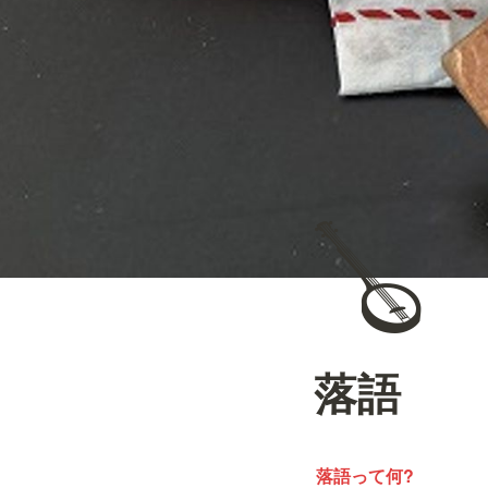
🪕
落語
落語って何?