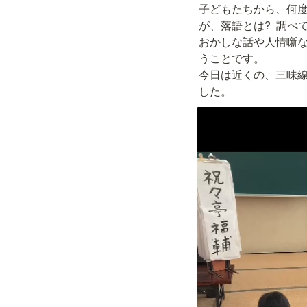
子どもたちから、何
が、落語とは?  調べ
おかしな話や人情噺な
うことです。

今日は近くの、三味
した。