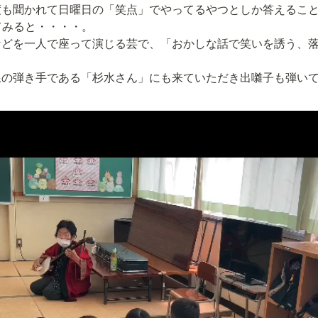
度も聞かれて日曜日の「笑点」でやってるやつとしか答えるこ
てみると・・・・。

どを一人で座って演じる芸で、「おかしな話で笑いを誘う、落
線の弾き手である「杉水さん」にも来ていただき出囃子も弾い