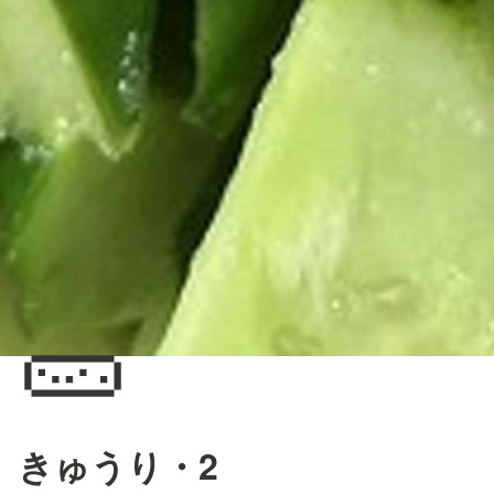
🥒
きゅうり・2