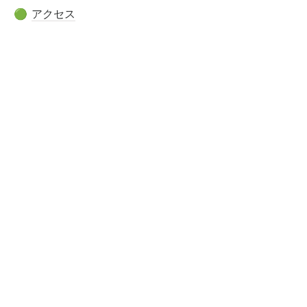
アクセス
🟢
設立の経緯
🔵
あゆみ
🟣
活動内容
🔴 
こども第三の居場所COCO-Z
🟠 
学童保育
🟡 
みんなのおうち保育園
🟢 
子育て支援
活動の様子
🐣
お知らせ
🔴  
寄付・ボランティア
お問合せ
🟠