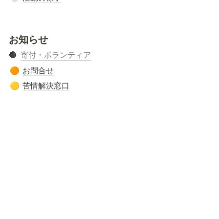
お知らせ
🔴  
寄付・ボランティア
お問合せ
🟠
苦情解決窓口
🟡
🏢〒869-1234 熊本県菊池郡大津町引水52-1
📞
096-321-7002
📠096-237-7076
📧
m-ouchi@ouchi.or.jp
🌍https://www.ouchi.or.jp