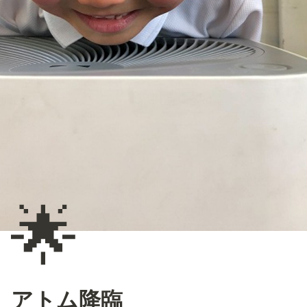
🌟
アトム降臨