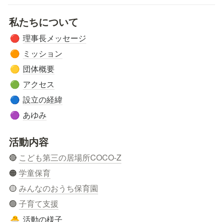
私たちについて
理事長メッセージ
🔴
ミッション
🟠
団体概要
🟡
アクセス
🟢
設立の経緯
🔵
あゆみ
🟣
活動内容
🔴 
こども第三の居場所COCO-Z
🟠 
学童保育
🟡 
みんなのおうち保育園
🟢 
子育て支援
活動の様子
🐣