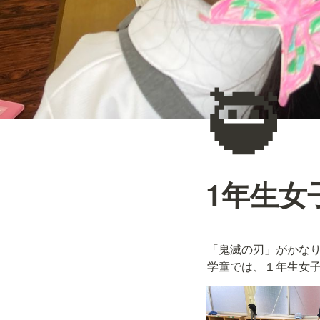
🥷
1年生女
「鬼滅の刃」がかなり
学童では、１年生女