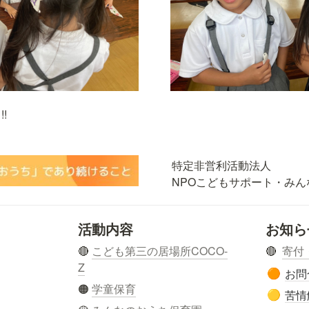
! 
特定非営利活動法人

NPOこどもサポート・みん
活動内容
お知ら
🔴 
こども第三の居場所COCO-
🔴  
寄付
Z
お問
🟠
🟠 
学童保育
苦情
🟡