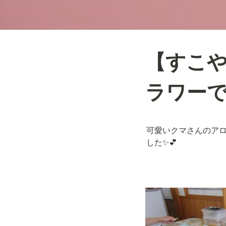
【すこ
ラワーで
可愛いクマさんのア
した✨💕