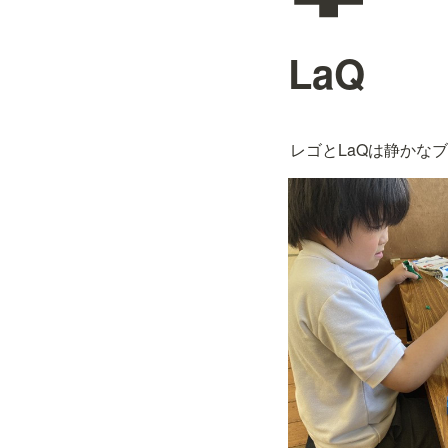
LaQ
レゴとLaQは静かな