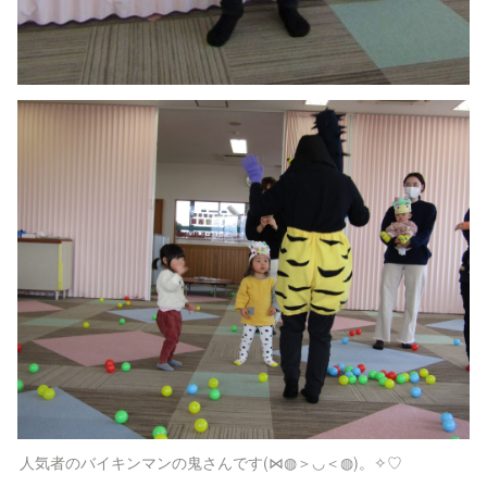
人気者のバイキンマンの鬼さんです(⋈◍＞◡＜◍)。✧♡