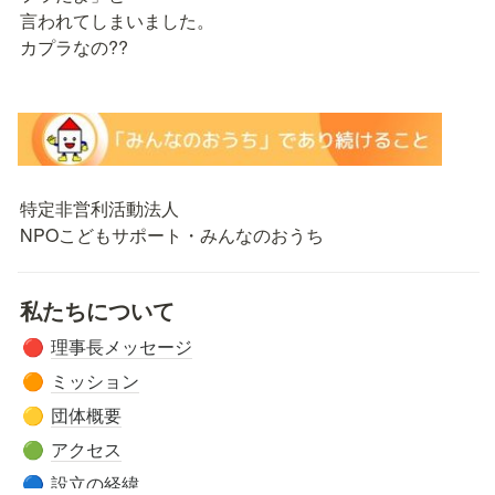
言われてしまいました。

カプラなの??
特定非営利活動法人

NPOこどもサポート・みんなのおうち
私たちについて
理事長メッセージ
🔴
ミッション
🟠
団体概要
🟡
アクセス
🟢
設立の経緯
🔵