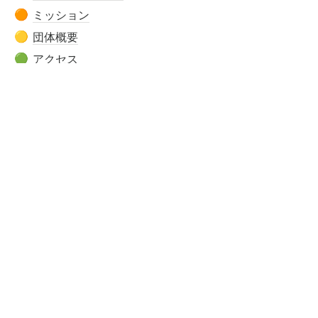
ミッション
🟠
団体概要
🟡
アクセス
🟢
設立の経緯
🔵
あゆみ
🟣
活動内容
🔴 
こども第三の居場所COCO-Z
🟠 
学童保育
🟡 
みんなのおうち保育園
🟢 
子育て支援
活動の様子
🐣
お知らせ